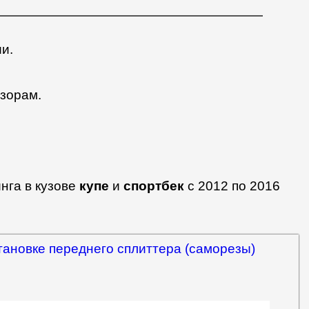
ии.
азорам.
нга в кузове
купе
и
спортбек
с 2012 по 2016
тановке переднего сплиттера (саморезы)