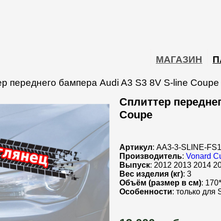
МАГАЗИН
П
р переднего бампера Audi A3 S3 8V S-line Coupe
Сплиттер переднего
Coupe
Артикул
: AA3-3-SLINE-FS
Производитель
:
Vonard C
Выпуск
: 2012 2013 2014 2
Вес изделия (кг)
: 3
Объём (размер в см)
: 170
Особенности
: только для 