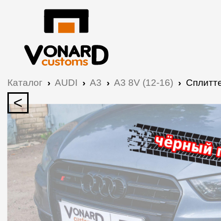
Каталог
›
AUDI
›
A3
›
A3 8V (12-16)
›
Сплитте
<