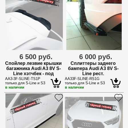
6 500 руб.
6 000 руб.
Спойлер лезвие крышки
Сплиттеры заднего
багажника Audi A3 8V S-
бампера Audi A3 8V S-
Line хэтчбек - под
Line рест.
покраску
AA3-3F-SLINE-TS1P
AA33F-SLINE-RS1G
только для S-Line и S3
только для S-Line и S3
в наличии
в наличии