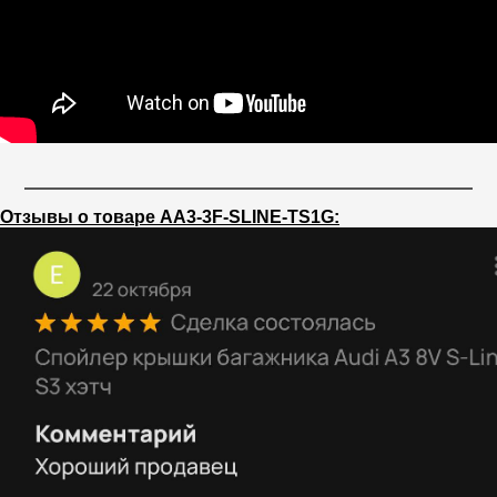
Отзывы о товаре AA3-3F-SLINE-TS1G: