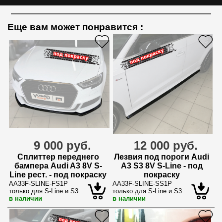
Еще вам может понравится
:
9 000 руб.
12 000 руб.
Сплиттер переднего
Лезвия под пороги Audi
бампера Audi A3 8V S-
A3 S3 8V S-Line - под
Line рест. - под покраску
покраску
AA33F-SLINE-FS1P
AA33F-SLINE-SS1P
только для S-Line и S3
только для S-Line и S3
в наличии
в наличии