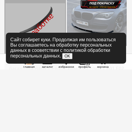
в разработке
Сайт собирет куки. Продолжая им пользоваться
Вы соглашаетесь на обработку персональных
данных в сооветствии с политикой обработки
7 500 руб.
14 000 руб.
персональных данных.
OK
Спойлер лезвие крышки
Сплиттер переднего
главная
каталог
избранное
профиль
корзина
багажника BMW 7 E65
бампера BMW 7 F01 F02
E66
M-Pack v1 - под покраску
B7-E65-TS1G
B7-F01-MPACK-FS1P
только для M-Pack
под заказ
в наличии