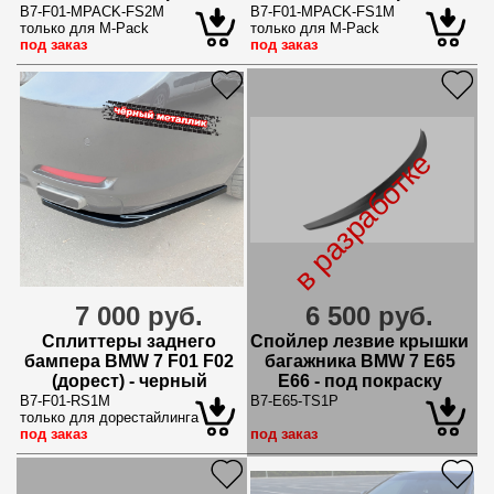
металлик
металлик
B7-F01-MPACK-FS2M
B7-F01-MPACK-FS1M
только для M-Pack
только для M-Pack
под заказ
под заказ
в разработке
7 000 руб.
6 500 руб.
Сплиттеры заднего
Спойлер лезвие крышки
бампера BMW 7 F01 F02
багажника BMW 7 E65
(дорест) - черный
E66 - под покраску
металлик
B7-F01-RS1M
B7-E65-TS1P
только для дорестайлинга
под заказ
под заказ