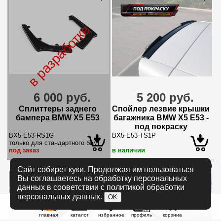
в разработке
6 000 руб.
5 200 руб.
Сплиттеры заднего
Спойлер лезвие крышки
бампера BMW X5 E53
багажника BMW X5 E53 -
под покраску
BX5-E53-RS1G
BX5-E53-TS1P
только для стандартного бампера
под заказ
в наличии
Сайт собирет куки. Продолжая им пользоваться
Вы соглашаетесь на обработку персональных
данных в сооветствии с политикой обработки
персональных данных.
OK
главная
каталог
избранное
профиль
корзина