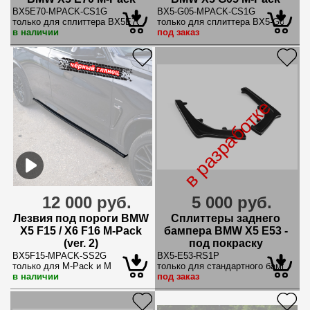
BX5E70-MPACK-CS1G
BX5-G05-MPACK-CS1G
только для сплиттера BX5E70-MPACK-FS1G
только для сплиттера BX5-G05-M
в наличии
под заказ
в разработке
12 000 руб.
5 000 руб.
Лезвия под пороги BMW
Сплиттеры заднего
X5 F15 / X6 F16 M-Pack
бампера BMW X5 E53 -
(ver. 2)
под покраску
BX5F15-MPACK-SS2G
BX5-E53-RS1P
только для M-Pack и M
только для стандартного бампера
в наличии
под заказ