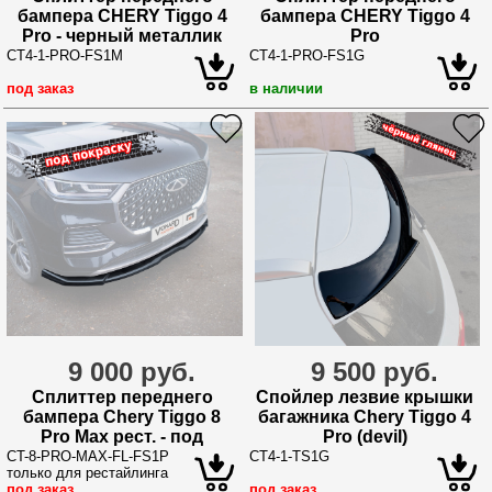
бампера CHERY Tiggo 4
бампера CHERY Tiggo 4
Pro - черный металлик
Pro
CT4-1-PRO-FS1M
CT4-1-PRO-FS1G
под заказ
в наличии
9 000 руб.
9 500 руб.
Сплиттер переднего
Спойлер лезвие крышки
бампера Chery Tiggo 8
багажника Chery Tiggo 4
Pro Max рест. - под
Pro (devil)
покраску
CT-8-PRO-MAX-FL-FS1P
CT4-1-TS1G
только для рестайлинга
под заказ
под заказ