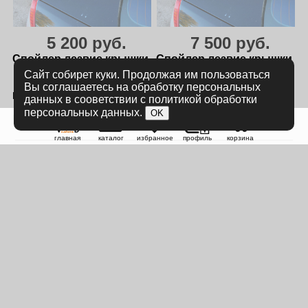
5 200 руб.
7 500 руб.
Спойлер лезвие крышки
Спойлер лезвие крышки
багажника Ford Mondeo
багажника Ford Mondeo
Сайт собирет куки. Продолжая им пользоваться
3 - под покраску
3
Вы соглашаетесь на обработку персональных
FM-3-TS1P
FM-3-TS1G
данных в сооветствии с политикой обработки
персональных данных.
OK
в наличии
в наличии
главная
каталог
избранное
профиль
корзина
Инструкции по установке
sales@vonard-tuning.ru
+7 985 364 20 44