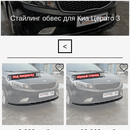
Стайлинг обвес для Киа Церато 3
<