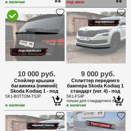
в наличии
под заказ
10 000 руб.
9 000 руб.
Спойлер крышки
Сплиттер переднего
багажника (нижний)
бампера Skoda Kodiaq 1
Skoda Kodiaq 1 - под
стандарт (ver. 4) - под
покраску
покраску
SK1-BOTTOM-TS2P
SK1-FS4P
только для стандартного бампера
в наличии
в наличии