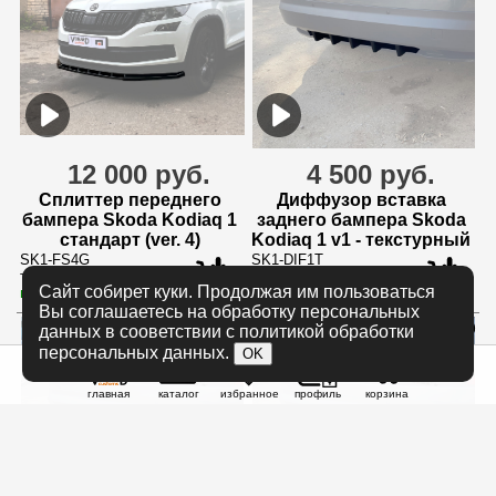
12 000 руб.
4 500 руб.
Сплиттер переднего
Диффузор вставка
бампера Skoda Kodiaq 1
заднего бампера Skoda
стандарт (ver. 4)
Kodiaq 1 v1 - текстурный
SK1-FS4G
SK1-DIF1T
только для стандартного бампера
только для дорестайлинга
Сайт собирет куки. Продолжая им пользоваться
в наличии
в наличии
Вы соглашаетесь на обработку персональных
данных в сооветствии с политикой обработки
персональных данных.
OK
главная
каталог
избранное
профиль
корзина