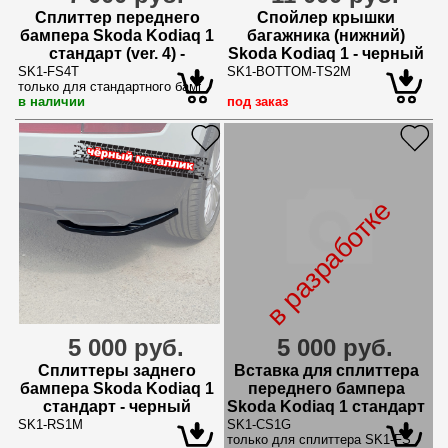
Сплиттер переднего
Спойлер крышки
бампера Skoda Kodiaq 1
багажника (нижний)
стандарт (ver. 4) -
Skoda Kodiaq 1 - черный
текстурный
металлик
SK1-FS4T
SK1-BOTTOM-TS2M
только для стандартного бампера
в наличии
под заказ
в разработке
5 000 руб.
5 000 руб.
Сплиттеры заднего
Вставка для сплиттера
бампера Skoda Kodiaq 1
переднего бампера
стандарт - черный
Skoda Kodiaq 1 стандарт
металлик
SK1-RS1M
SK1-CS1G
только для сплиттера SK1-FS2G