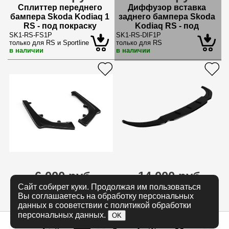
Сплиттер переднего
Диффузор вставка
бампера Skoda Kodiaq 1
заднего бампера Skoda
RS - под покраску
Kodiaq RS - под
покраску
SK1-RS-FS1P
SK1-RS-DIF1P
только для RS и Sportline
только для RS
в наличии
в наличии
6 000 руб.
14 000 руб.
Сайт собирет куки. Продолжая им пользоваться
Сплиттеры заднего
Сплиттер переднего
Вы соглашаетесь на обработку персональных
бампера Skoda Kodiaq 1
бампера Skoda Kodiaq 1
данных в сооветствии с политикой обработки
RS - под покраску
RS (dual) - под покраску
персональных данных.
OK
SK1-RS-RS1P
SK1-RS-FS2P
только для RS
только для RS и Sportline