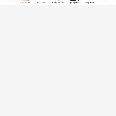
в наличии
в наличии
главная
каталог
избранное
профиль
корзина
8 000 руб.
14 000 руб.
Сплиттеры заднего
Лезвия под пороги
бампера Skoda Kodiaq 1
Skoda Kodiaq 1
RS
SK1-RS-RS1G
SK1-SS1G
Только для RS
только для стандарта и RS
под заказ
под заказ
Инструкции по установке