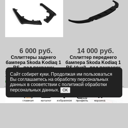
6 000 руб.
14 000 руб.
Сплиттеры заднего
Сплиттер переднего
бампера Skoda Kodiaq 1
бампера Skoda Kodiaq 1
RS - под покраску
RS (dual) - под покраску
SK1-RS-RS1P
SK1-RS-FS2P
Сайт собирет куки. Продолжая им пользоваться
только для RS
только для RS и Sportline
Вы соглашаетесь на обработку персональных
в наличии
в наличии
данных в сооветствии с политикой обработки
персональных данных.
OK
главная
каталог
избранное
профиль
корзина