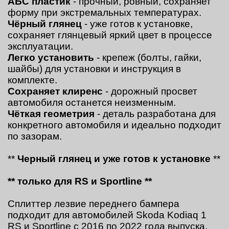
АБС пластик
- прочный, ровный, сохраняет
форму при экстремальных температурах.
Чёрный глянец
- уже готов к установке,
сохраняет глянцевый яркий цвет в процессе
эксплуатации.
Легко установить
- крепеж (болты, гайки,
шайбы) для установки и инструкция в
комплекте.
Сохраняет клиренс
- дорожный просвет
автомобиля останется неизменным.
Чёткая геометрия
- деталь разработана для
конкретного автомобиля и идеально подходит
по зазорам.
**
Черный глянец и уже готов к установке
**
** только
для RS и Sportline **
Сплиттер лезвие переднего бампера
подходит для автомобилей Skoda Kodiaq 1
RS и Sportline с 2016 по 2022 года выпуска.