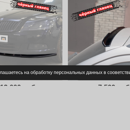
глашаетесь на обработку персональных данных в сооветств
12 000 руб.
7 500 руб
переднего бампера Skoda
Спойлер лезвие крышки 
ctavia 2 A5 рест.
Skoda Octavia 2 A5 ун
(короткий)
5-FL-FS1G
Артикул:
SO-2-C-TS2G
лько для рестайлинга
Особенности:
только для универса
в наличии