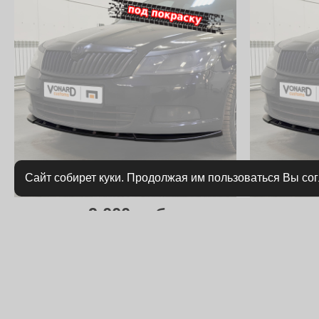
Сайт собирет куки. Продолжая им пользоваться Вы со
9 000 руб.
Сплиттер переднего бампера Skoda
Сплиттер 
Octavia 2 A5 рест. - под покраску
O
Артикул:
SO-2-A5-FL-FS1P
Артикул:
SO-2-A
Особенности:
только для рестайлинга
Особенности:
то
под заказ
в наличии