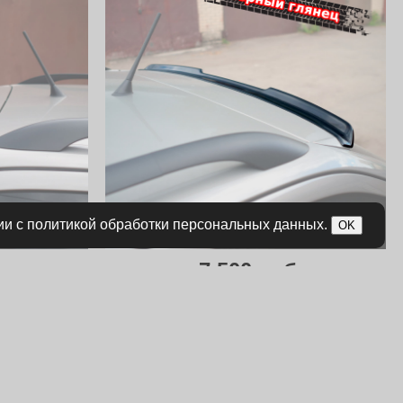
ии с политикой обработки персональных данных.
OK
.
7 500 руб.
багажника
Спойлер лезвие крышки багажника
иверсал
Skoda Octavia 2 A5 универсал
(длинный)
Артикул:
SO-2-C-TS1G
л
Особенности:
только для универсал
в наличии