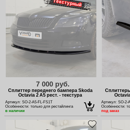
7 000 руб.
Сплиттер переднего бампера Skoda
Сплиттеры
Octavia 2 A5 рест. - текстура
Octavia
Артикул:
SO-2-A5-FL-FS1T
Артикул:
SO-2-A
Особенности:
только для рестайлинга
Особенности:
то
в наличии
под заказ