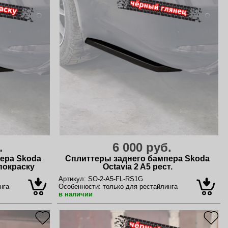
.
6 000 руб.
ера Skoda
Сплиттеры заднего бампера Skoda
 покраску
Octavia 2 A5 рест.
Артикул:
SO-2-A5-FL-RS1G
нга
Особенности:
только для рестайлинга
в наличии