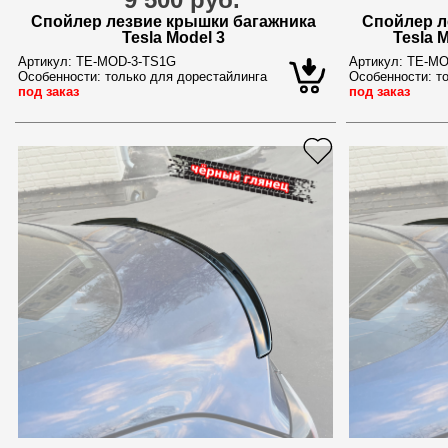
Спойлер лезвие крышки багажника
Спойлер л
Tesla Model 3
Tesla 
Артикул:
TE-MOD-3-TS1G
Артикул:
TE-MO
Особенности:
только для дорестайлинга
Особенности:
то
под заказ
под заказ