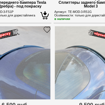
переднего бампера Tesla
Сплиттеры заднего бамп
(ребра) - под покраску
Model 3
D-3-FS1P
Артикул:
TE-MOD-3-RS1G
лько для дорестайлинга
Особенности:
только для дорестай
в наличии
6 500 руб.
9 500 руб