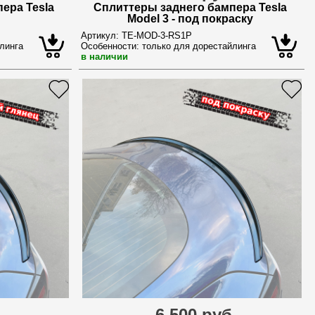
ера Tesla
Сплиттеры заднего бампера Tesla
Model 3 - под покраску
Артикул:
TE-MOD-3-RS1P
линга
Особенности:
только для дорестайлинга
в наличии
.
6 500 руб.