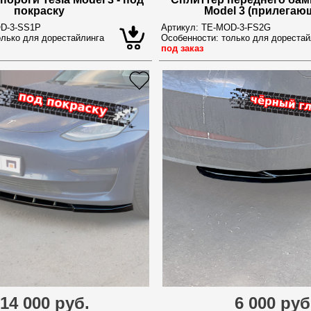
покраску
Model 3 (прилегаю
D-3-SS1P
Артикул:
TE-MOD-3-FS2G
лько для дорестайлинга
Особенности:
только для дорестай
под заказ
14 000 руб.
6 000 руб