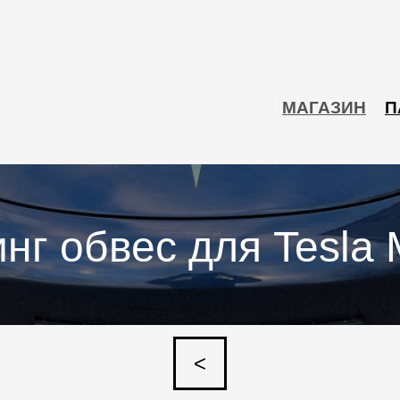
МАГАЗИН
П
нг обвес для Tesla 
<