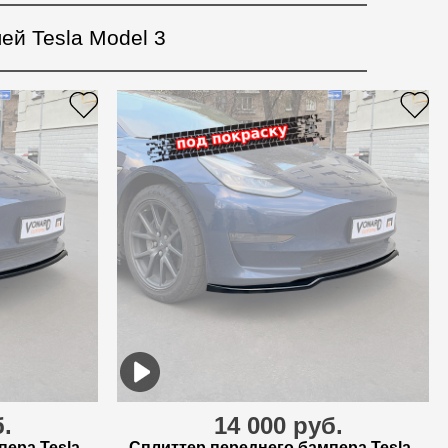
ей Tesla Model 3
б.
14 000 руб.
пера Tesla
Сплиттер переднего бампера Tesla