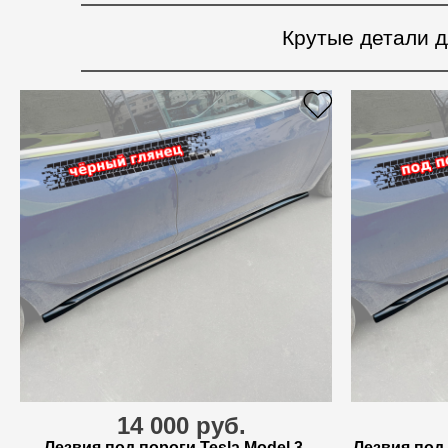
Крутые детали д
14 000 руб.
Лезвия под пороги Tesla Model 3
Лезвия под 