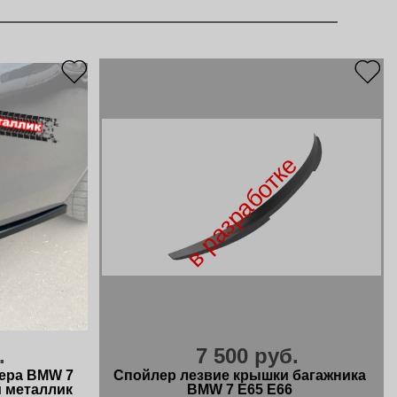
в разработке
.
7 500 руб.
ера BMW 7
Спойлер лезвие крышки багажника
й металлик
BMW 7 E65 E66