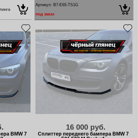
Артикул:
B7-E65-TS1G
линга
под заказ
б.
16 000 руб.
пера BMW 7
Сплиттер переднего бампера BMW 7