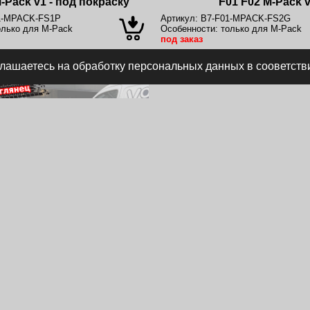
-Pack v1 - под покраску
F01 F02 M-Pack 
1-MPACK-FS1P
Артикул:
B7-F01-MPACK-FS2G
лько для M-Pack
Особенности:
только для M-Pack
под заказ
глашаетесь на обработку персональных данных в сооветств
16 000 руб.
переднего бампера BMW 7