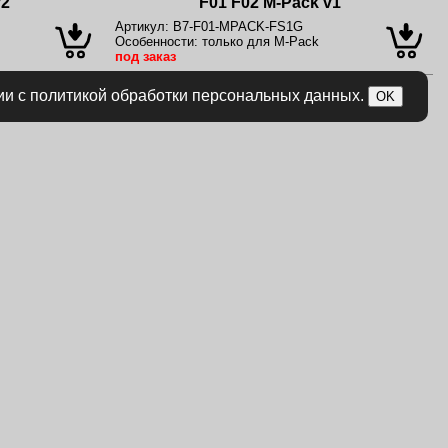
v2
F01 F02 M-Pack v1
Артикул:
B7-F01-MPACK-FS1G
Особенности:
только для M-Pack
под заказ
ии с политикой обработки персональных данных.
OK