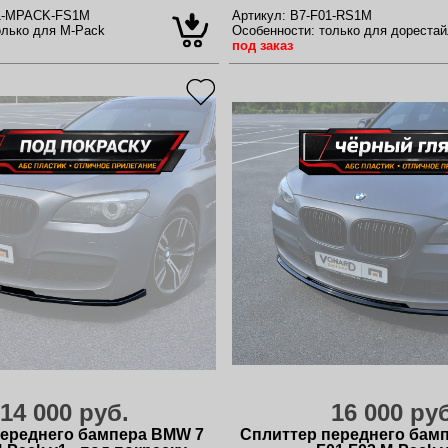
1-MPACK-FS1M
Артикул:
B7-F01-RS1M
лько для M-Pack
Особенности:
только для дорестай
под заказ
14 000 руб.
16 000 ру
переднего бампера BMW 7
Сплиттер переднего бам