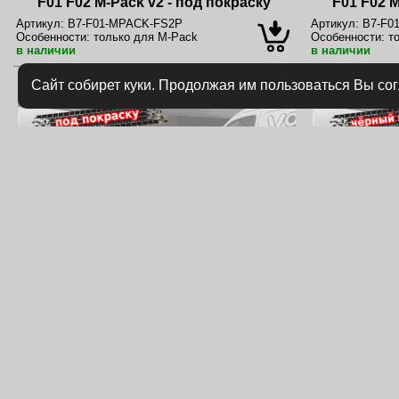
F01 F02 M-Pack v2 - под покраску
F01 F02 M
Артикул:
B7-F01-MPACK-FS2P
Артикул:
B7-F0
Особенности:
только для M-Pack
Особенности:
то
в наличии
в наличии
Сайт собирет куки. Продолжая им пользоваться Вы со
14 000 руб.
Сплиттер переднего бампера BMW 7
Сплиттер 