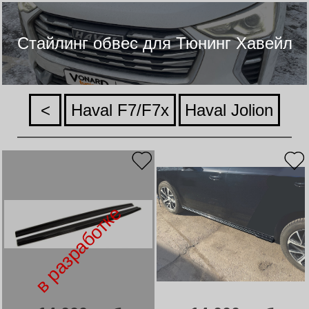
Стайлинг обвес для Тюнинг Хавейл
<
Haval F7/F7x
Haval Jolion
в разработке