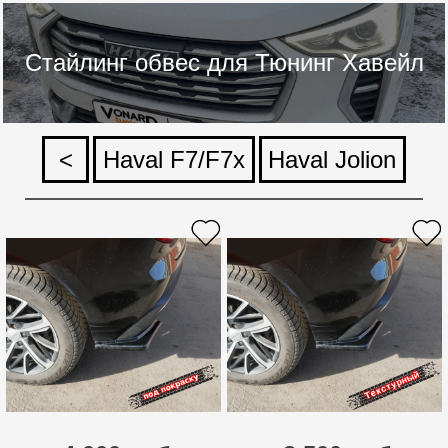
Стайлинг обвес для Тюнинг Хавейл
<
Haval F7/F7x
Haval Jolion