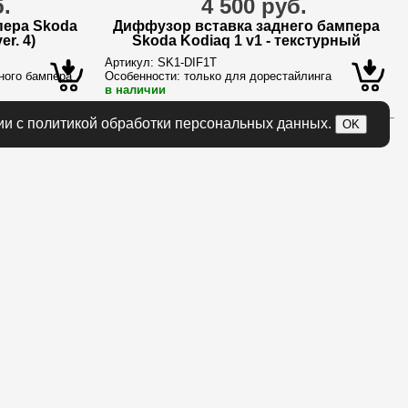
б.
4 500 руб.
пера Skoda
Диффузор вставка заднего бампера
er. 4)
Skoda Kodiaq 1 v1 - текстурный
Артикул:
SK1-DIF1T
ного бампера
Особенности:
только для дорестайлинга
в наличии
ии с политикой обработки персональных данных.
OK