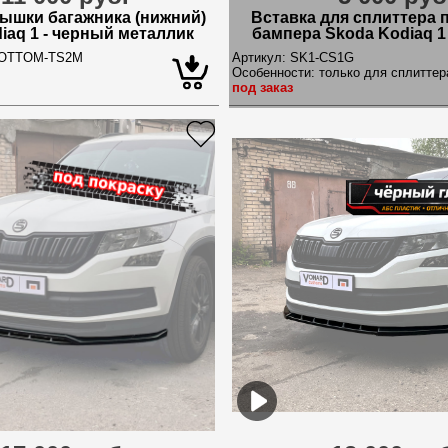
ышки багажника (нижний)
Вставка для сплиттера 
iaq 1 - черный металлик
бампера Skoda Kodiaq 1
OTTOM-TS2M
Артикул:
SK1-CS1G
Особенности:
только для сплитте
под заказ