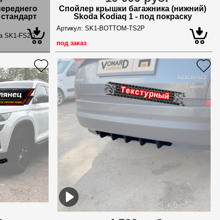
переднего
Спойлер крышки багажника (нижний)
 стандарт
Skoda Kodiaq 1 - под покраску
Артикул:
SK1-BOTTOM-TS2P
ра SK1-FS2G
под заказ