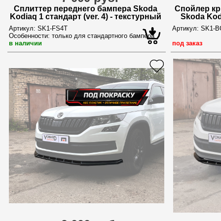
Сплиттер переднего бампера Skoda
Спойлер кр
Kodiaq 1 стандарт (ver. 4) - текстурный
Skoda Kod
Артикул:
SK1-FS4T
Артикул:
SK1-B
Особенности:
только для стандартного бампера
в наличии
под заказ