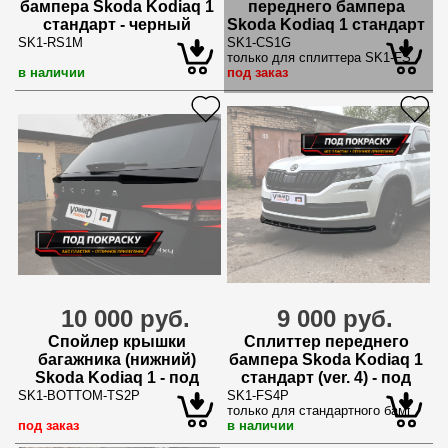
бампера Skoda Kodiaq 1
переднего бампера
стандарт - черный
Skoda Kodiaq 1 стандарт
металлик
SK1-RS1M
SK1-CS1G
только для сплиттера SK1-FS2G
в наличии
под заказ
10 000 руб.
9 000 руб.
Спойлер крышки
Сплиттер переднего
багажника (нижний)
бампера Skoda Kodiaq 1
Skoda Kodiaq 1 - под
стандарт (ver. 4) - под
покраску
покраску
SK1-BOTTOM-TS2P
SK1-FS4P
только для стандартного бампера
под заказ
в наличии