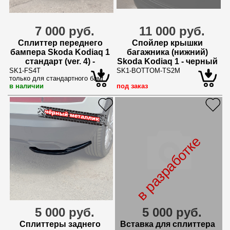
7 000 руб.
11 000 руб.
Сплиттер переднего
Спойлер крышки
бампера Skoda Kodiaq 1
багажника (нижний)
стандарт (ver. 4) -
Skoda Kodiaq 1 - черный
текстурный
металлик
SK1-FS4T
SK1-BOTTOM-TS2M
только для стандартного бампера
в наличии
под заказ
в разработке
5 000 руб.
5 000 руб.
Сплиттеры заднего
Вставка для сплиттера