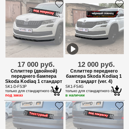
17 000 руб.
12 000 руб.
Сплиттер (двойной)
Сплиттер переднего
переднего бампера
бампера Skoda Kodiaq 1
Skoda Kodiaq 1 стандарт
стандарт (ver. 4)
(ver. 3) - под покраску
SK1-D-FS3P
SK1-FS4G
только для стандартного бампера
только для стандартного бампера
под заказ
в наличии