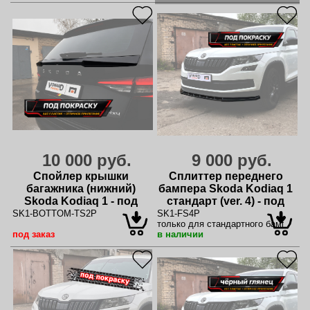
10 000 руб.
9 000 руб.
Спойлер крышки
Сплиттер переднего
багажника (нижний)
бампера Skoda Kodiaq 1
Skoda Kodiaq 1 - под
стандарт (ver. 4) - под
покраску
покраску
SK1-BOTTOM-TS2P
SK1-FS4P
только для стандартного бампера
под заказ
в наличии