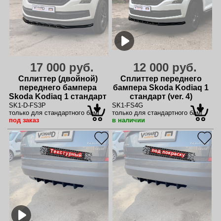
17 000 руб.
12 000 руб.
Сплиттер (двойной)
Сплиттер переднего
переднего бампера
бампера Skoda Kodiaq 1
Skoda Kodiaq 1 стандарт
стандарт (ver. 4)
(ver. 3) - под покраску
SK1-D-FS3P
SK1-FS4G
только для стандартного бампера
только для стандартного бампера
под заказ
в наличии